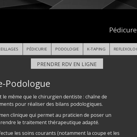
Pédicure
EILLAGES
PÉDICURIE
PODOLOGIE
K-TAPING
REFLEXOLO
PRENDRE RDV EN LIGNE
re-Podologue
 le même que le chirurgien dentiste : chaîne de
pements pour réaliser des bilans podologiques.
en clinique qui permet au praticien de poser un
rendre le traitement thérapeutique adapté.
fectue les soins courants (notamment la coupe et les