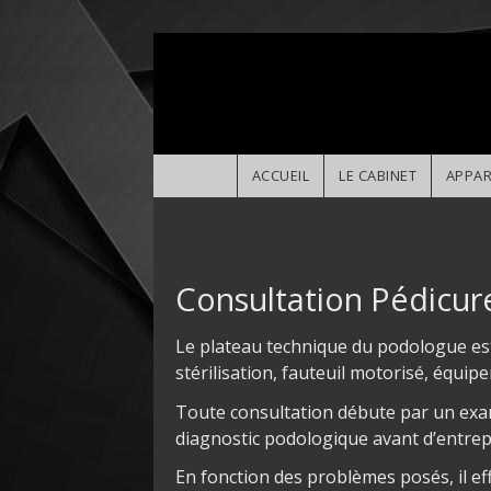
Aller au contenu principal
ACCUEIL
LE CABINET
APPAR
Consultation Pédicu
Le plateau technique du podologue est
stérilisation, fauteuil motorisé, équi
Toute consultation débute par un exam
diagnostic podologique avant d’entrep
En fonction des problèmes posés, il ef